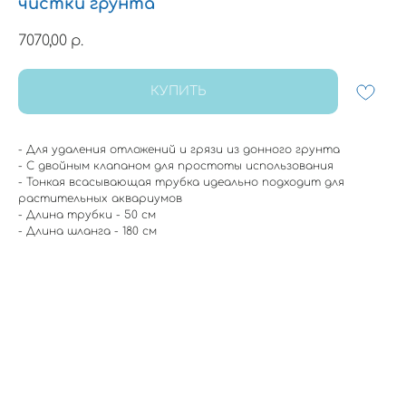
чистки грунта
7070,00
р.
КУПИТЬ
- Для удаления отложений и грязи из донного грунта
- С двойным клапаном для простоты использования
- Тонкая всасывающая трубка идеально подходит для
растительных аквариумов
- Длина трубки - 50 см
- Длина шланга - 180 см