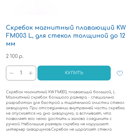
Скребок магнитный плавающий KW
FM003 L, для стекол толщиной до 12
мм
2 100
р.
КУПИТЬ
Скребок магнитный KW FM003, плавающий большой, L
Магнитный скребок большого размера - специально
разработан для быстрой и тщательной очистки стекол
аквариума. При отсоединении внутренней части скребка
не опускается на дно аквариума, а всплывает, что
позволяет его легко достать и заново соединить с
ручкой. Небольшие размеры скребка не нарушают
интерьер аквариумов.Скребок не царапает стекло