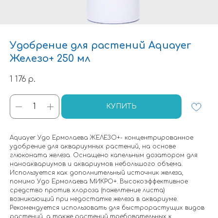
Удобрение для растений Aquayer
Железо+ 250 мл
1 176
р.
КУПИТЬ
Aquayer Удо Ермолаева ЖЕЛЕЗО+- концентрированное
удобрение для аквариумных растений, на основе
глюконата железа. Оснащено капельным дозатором для
наноаквариумов и аквариумов небольшого объема.
Используется как дополнительный источник железа,
помимо Удо Ермолаева МИКРО+. Высокоэффективное
средство против хлороза (пожелтение листа)
возникающий при недостатке железа в аквариуме.
Рекомендуется использовать для быстрорастущих видов
растений, а также растений требовательных к