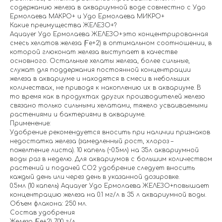
содержанию железа в аквариумной воде совместно с Удо
Ермолаева МАКРО+ и Удо Ермолаева МИКРО+
Какие преимущества ЖЕЛЕЗО+?
Aquayer Удо Ермолаева ЖЕЛЕЗО+это концентрированная
смесь хелатов железа (Fe+2) в оптимальном соотношении, в
которой глюконат железа выступает в качестве
основного. Остальные хелаты железа, более сильные,
служат для поддержания постоянной концентрации
железа в аквариуме и находятся в смеси в небольших
количествах, не приводя к накоплению их в аквариуме. В
то время как в продуктах других производителей железо
связано только сильными хелатами, тяжело усваиваемыми
растениями и бактериями в аквариуме.
Применение:
Удобрение рекомендуется вносить при наличии признаков
недостатка железа (замедленный рост, хлороз –
пожелтение листа). 10 капель (~0.5мл) на 35л аквариумной
воды раз в неделю. Для аквариумов с большим количеством
растений и подачей СО2 удобрение следует вносить
каждый день или через день в указанной дозировке.
0.5мл (10 капель) Aquayer Удо Ермолаева ЖЕЛЕЗО+повышает
концентрацию железа на 0.1 мг/л в 35 л аквариумной воды.
Объем флакона: 250 мл.
Состав удобрения
Железо (Fe+2) 7.00 г/л