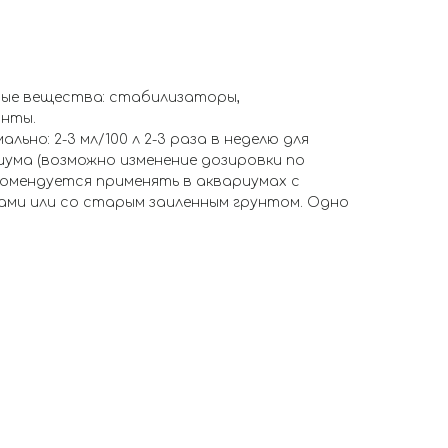
ные вещества: стабилизаторы,
анты.
льно: 2-3 мл/100 л 2-3 раза в неделю для
ума (возможно изменение дозировки по
комендуется применять в аквариумах с
ми или со старым заиленным грунтом. Одно