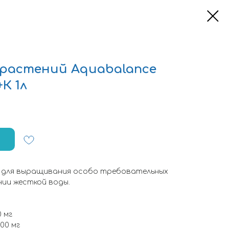
 растений Aquabalance
К 1л
ь для выращивания особо требовательных
нии жесткой воды.
0 мг
00 мг