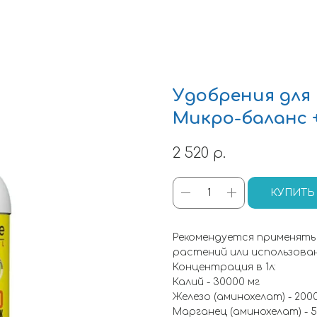
Удобрения для
Микро-баланс +
2 520
р.
КУПИТЬ
Рекомендуется применят
растений или использова
Концентрация в 1л:
Калий - 30000 мг
Железо (аминохелат) - 200
Марганец (аминохелат) - 5