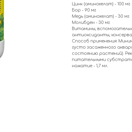
Цинк (аминохелат) - 100 мг
Бор - 90 мг
Медь (аминохелат) - 30 мг
Молибден - 30 мг
Витамины, вспомогатель
антиоксиданты, консерв
Способ применения: Минима
густо засаженного аквари
состоянию растений). Ре
питательными субстрата
нажатие - 1,7 мл.