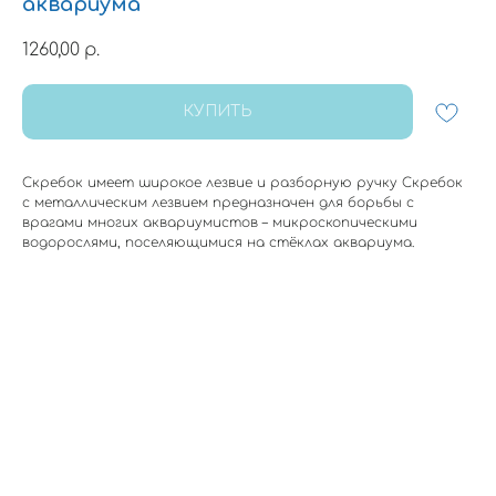
аквариума
1260,00
р.
КУПИТЬ
Скребок имеет широкое лезвие и разборную ручку Скребок
с металлическим лезвием предназначен для борьбы с
врагами многих аквариумистов – микроскопическими
водорослями, поселяющимися на стёклах аквариума.