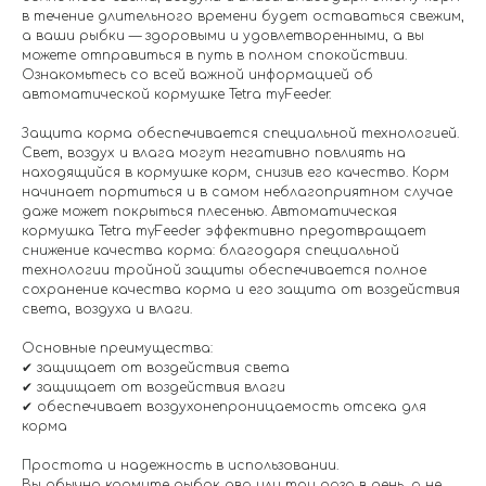
в течение длительного времени будет оставаться свежим,
а ваши рыбки — здоровыми и удовлетворенными, а вы
можете отправиться в путь в полном спокойствии.
Ознакомьтесь со всей важной информацией об
автоматической кормушке Tetra myFeeder.
Защита корма обеспечивается специальной технологией.
Свет, воздух и влага могут негативно повлиять на
находящийся в кормушке корм, снизив его качество. Корм
начинает портиться и в самом неблагоприятном случае
даже может покрыться плесенью. Автоматическая
кормушка Tetra myFeeder эффективно предотвращает
снижение качества корма: благодаря специальной
технологии тройной защиты обеспечивается полное
сохранение качества корма и его защита от воздействия
света, воздуха и влаги.
Основные преимущества:
✔ защищает от воздействия света
✔ защищает от воздействия влаги
✔ обеспечивает воздухонепроницаемость отсека для
корма
Простота и надежность в использовании.
Вы обычно кормите рыбок два или три раза в день, а не