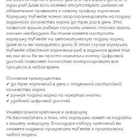
один раз? Даже если хозяева отсутствуют, рыбкам не
обязательно привыкать к новому графику кормления.
Кормушку myFeeder можно запрограммировать на подачу
заданного количества корма до трех раз в день. Это
позволит вашим рыбкам получать именно столько корма,
сколько необходимо. Вы также можете настроить
кормушку myFeeder на автоматическую подачу корма,
даже если вы находитесь дома. В этом случае кормушка
myFeeder обеспечит кормление рыб в заданное время так
же, как если бы вы просто нажимали кнопку. Цифровой
дисплей позволяет полностью контролировать все
процессы в любое время.
Основные преимущества:
✔ до трех кормлений в день с отдельной настройкой
количества корма
✔ ручная подача корма по нажатию кнопки
✔ удобный цифровой дисплей.
Универсальное крепление к аквариуму.
Не беспокойтесь о том, что кормушка может не подойти
к вашему аквариуму. Благодаря набору креплений вы
сможете надежно прикрепить myFeeder к практически
любой модели.