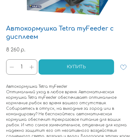
Автокормушка Tetra myFeeder с
дисплеем
8 260
р.
КУПИТЬ
Автокормушка Tetra myFeeder
Оптимальный уход в любое время. Автоматическая
кормушка Tetra myFeeder обеспечивает оптимальное
кормление рыбок во время вашего отсутствия.
Собираетесь в отпуск, на выходные за город или в
командировку? Не беспокойтесь: автоматическая
кормушка обеспечит трехразовое питание для ваших
рыбок. И что самое замечательное, отделение для корма
надежно защитит его от негативного воздействия
солнечного света, воздуха и влаги. Благодаря этому корм