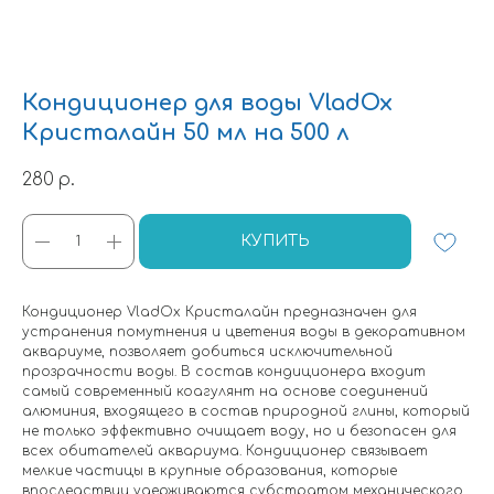
Кондиционер для воды VladOx
Кристалайн 50 мл на 500 л
280
р.
КУПИТЬ
Кондиционер VladOx Кристалайн предназначен для
устранения помутнения и цветения воды в декоративном
аквариуме, позволяет добиться исключительной
прозрачности воды. В состав кондиционера входит
самый современный коагулянт на основе соединений
алюминия, входящего в состав природной глины, который
не только эффективно очищает воду, но и безопасен для
всех обитателей аквариума. Кондиционер связывает
мелкие частицы в крупные образования, которые
впоследствии удерживаются субстратом механического