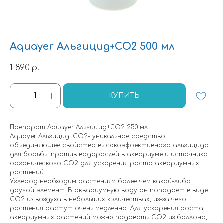
Aquayer Альгицид+CO2 500 мл
1 890
р.
КУПИТЬ
Препарат Aquayer Альгицид+CO2 250 мл
Aquayer Альгицид+СО2- уникальное средство,
объединяющее свойства высокоэффективного альгицида
для борьбы против водорослей в аквариуме и источника
органического СО2 для ускорения роста аквариумных
растений.
Углерод необходим растениям более чем какой-либо
другой элемент. В аквариумную воду он попадает в виде
СО2 из воздуха в небольших количествах, из-за чего
растения растут очень медленно. Для ускорения роста
аквариумных растений можно подавать СО2 из баллона,