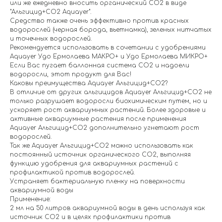
или же ежедневно вносить органический СО2 в виде
"Альгицид+СО2 Aquayer".
Средство также очень эффективно против красных
водорослей (черная борода, вьетнамка), зеленых нитчатых
и точечных водорослей.
Рекомендуется использовать в сочетании с удобрениями
Aquayer Удо Ермолаева МАКРО+ и Удо Ермолаева МИКРО+
Если Вас пугает баллонная система СО2 и надоели
водоросли, этот продукт для Вас!
Каковы преимущества Aquayer Альгицид+СО2?
В отличие от других альгицидов Aquayer Альгицид+СО2 не
только разрушает водоросли биохимическим путем, но и
ускоряет рост аквариумных растений. Более здоровые и
активные аквариумные растения после применения
Aquayer Альгицид+СО2 дополнительно угнетают рост
водорослей.
Так же Aquayer Альгицид+СО2 можно использовать как
постоянный источник органического СО2, выполняя
функцию удобрения для аквариумных растений с
профилактикой против водорослей.
Устраняет бактериальную пленку на поверхности
аквариумной воды
Применение:
2 мл на 50 литров аквариумной воды в день используя как
источник СО2 и в целях профилактики против