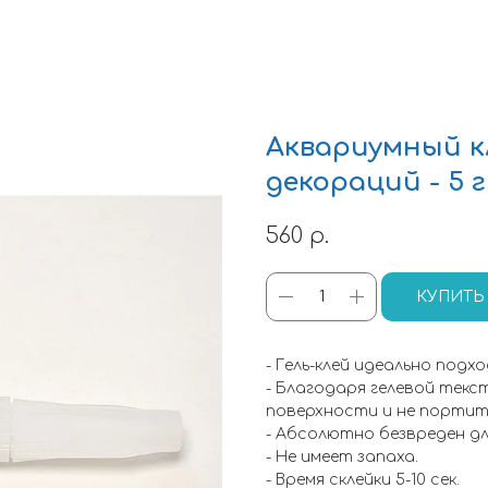
Аквариумный к
декораций - 5 г
560
р.
КУПИТЬ
- Гель-клей идеально подх
- Благодаря гелевой тек
поверхности и не портит 
- Абсолютно безвреден д
- Не имеет запаха.
- Время склейки 5-10 сек.