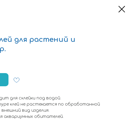
лей для растений и
р.
одит для склейки под водой.
стуре клей не растекается по обработанной
внешний вид изделия.
ля аквариумных обитателей.