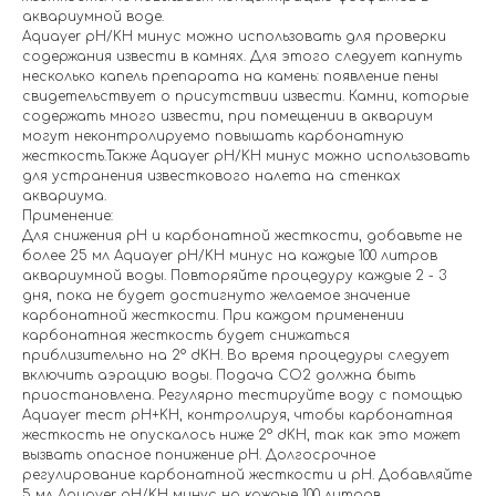
аквариумной воде.
Aquayer pH/KH минус можно использовать для проверки
содержания извести в камнях. Для этого следует капнуть
несколько капель препарата на камень: появление пены
свидетельствует о присутствии извести. Камни, которые
содержать много извести, при помещении в аквариум
могут неконтролируемо повышать карбонатную
жесткость.Также Aquayer pH/KH минус можно использовать
для устранения известкового налета на стенках
аквариума.
Применение:
Для снижения рН и карбонатной жесткости, добавьте не
более 25 мл Aquayer pH/KH минус на каждые 100 литров
аквариумной воды. Повторяйте процедуру каждые 2 - 3
дня, пока не будет достигнуто желаемое значение
карбонатной жесткости. При каждом применении
карбонатная жесткость будет снижаться
приблизительно на 2° dKH. Во время процедуры следует
включить аэрацию воды. Подача СО2 должна быть
приостановлена. Регулярно тестируйте воду с помощью
Aquayer тест pH+KH, контролируя, чтобы карбонатная
жесткость не опускалось ниже 2° dKH, так как это может
вызвать опасное понижение рН. Долгосрочное
регулирование карбонатной жесткости и рН. Добавляйте
5 мл Aquayer pH/KH минус на каждые 100 литров