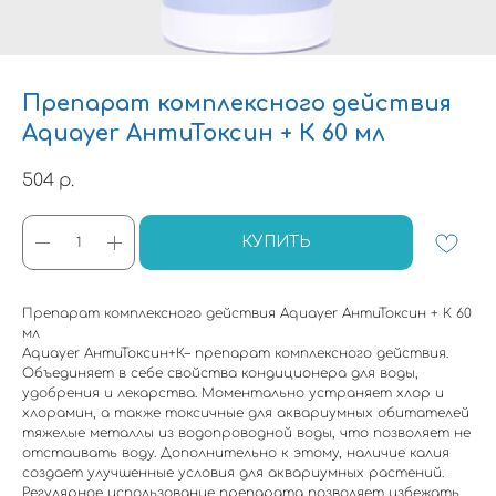
Препарат комплексного действия
Aquayer АнтиТоксин + К 60 мл
504
р.
КУПИТЬ
Препарат комплексного действия Aquayer АнтиТоксин + К 60
мл
Aquayer АнтиТоксин+К– препарат комплексного действия.
Объединяет в себе свойства кондиционера для воды,
удобрения и лекарства. Моментально устраняет хлор и
хлорамин, а также токсичные для аквариумных обитателей
тяжелые металлы из водопроводной воды, что позволяет не
отстаивать воду. Дополнительно к этому, наличие калия
создает улучшенные условия для аквариумных растений.
Регулярное использование препарата позволяет избежать