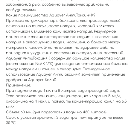
заболеваний рыб, особенно вызываемых грибковыми
возбудителями.
Какие преимущества Aquayer АнтиТоксин+К?
Препараты-дехлораторы большинства производителей
основаны на тиосульфате натрия, который является
источником излишнего количества натрия. Регулярное
применение таких препаратов приводит к накоплению
натрия в аквариумной воде и нарушению баланса между
натрием и калием. Это не влияет на здоровье рыб, но
приводит к ухудшению состояния аквариумных растений.
Aquayer АнтиТоксин+К содержит большое количество калия
(соотношение Na/K 1/10) для создания оптимального баланса
между натрием и калием в аквариуме. Еженедельное
использование Aquayer АнтиТоксин+К заменяет применение
удобрения Aquayer Калий.
Применение:
При подмене воды 1 мл на 8 литров водопроводной воды.
Это позволяет понизить концентрацию хлора на 5 мг/л,
хлорамина на 4 мг/л и повысить концентрацию калия на 6.5
мг/л.
Объем: 60 мл. (для подготовки воды на 480 литров)
Срок и условия хранения:3 года при температуре не выше
30 °С