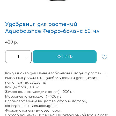
Удобрения для растений
Aquabalance Ферро-баланс 50 мл
420
р.
КУПИТЬ
Кондиционер для лечения заболеваний водных растений,
вызванных различными дисбалансами и дефицитами
питательных веществ.
Концентрация в 1л:
Железо (аминохелат,глюконат) - 7000 мг
Марганец (аминохелат) - 1000 мг
Вспомогательные вещества: стабилизаторы,
консерванты, антиоксидант.
Флакон с капельным дозатором.
Способ применения: 2 мл на 100л аквариумной воды 2 раза