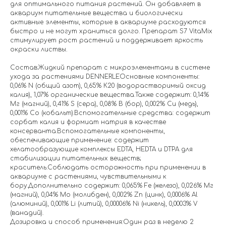
для оптимального питания растений. Он добавляет в
аквариум питательные вещества и биологически
активные элементы, которые в аквариуме расходуются
быстро и не могут храниться долго. Препарат S7 VitaMix
стимулирует рост растений и поддерживает яркость
окраски листвы.
Состав:Жидкий препарат с микроэлементами в системе
ухода за растениями DENNERLEОсновные компоненты:
0,06% N (общий азот), 0,65% К20 (водорастворимый оксид
калия), 1,07% органические вещества.Также содержит: 0,14%
Мг (магний), 0,41% S (сера), 0,08% В (бор), 0,002% Cu (медь),
0,001% Со (кобальт).Вспомогательные средства: содержит
сорбат калия и формиат натрия в качестве
консерванта.Вспомогательные компоненты,
обеспечивающие применение: содержит
хелатообразующие комплексы EDTA, HEDTA и DTPA для
стабилизации питательных веществ;
краситель.Соблюдать осторожность при применении в
аквариуме с растениями, чувствительными к
бору.Дополнительно содержит: 0,065% Fe (железо), 0,026% Мг
(магний), 0,04% Mo (молибден), 0,002% Zn (цинк), 0,0006% Al
(алюминий), 0,001% Li (литий), 0,00006% Ni (никель), 0,0003% V
(ванадий).
Дозировка и способ применения:Один раз в неделю 2