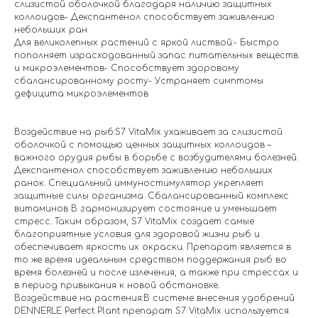
слизистой оболочкой благодаря наличию защитных
коллоидов- Декспантенол способствует заживлению
небольших ран
Для великолепных растений с яркой листвой:- Быстро
пополняет израсходованный запас питательных веществ
и микроэлементов- Способствует здоровому
сбалансированному росту- Устраняет симптомы
дефицита микроэлементов
Воздействие на рыб:S7 VitaMix ухаживает за слизистой
оболочкой с помощью ценных защитных коллоидов –
важного орудия рыбы в борьбе с возбудителями болезней.
Декспантенол способствует заживлению небольших
ранок. Специальный иммуностимулятор укрепляет
защитные силы организма. Сбалансированный комплекс
витаминов В гармонизирует состояние и уменьшает
стресс. Таким образом, S7 VitaMix создает самые
благоприятные условия для здоровой жизни рыб и
обеспечивает яркость их окраски. Препарат является в
то же время идеальным средством поддержания рыб во
время болезней и после излечения, а также при стрессах и
в период привыкания к новой обстановке.
Воздействие на растения:В системе внесения удобрений
DENNERLE Perfect Plant препарат S7 VitaMix используется