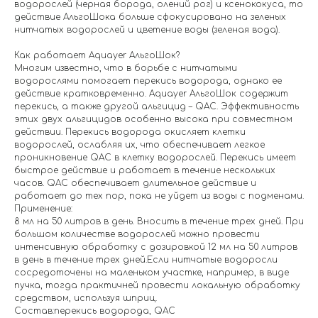
водорослей (черная борода, олений рог) и ксенококуса, то
действие АльгоШока больше сфокусировано на зеленых
нитчатых водорослей и цветение воды (зеленая вода).
Как работает Aquayer АльгоШок?
Многим известно, что в борьбе с нитчатыми
водорослями помогает перекись водорода, однако ее
действие кратковременно. Aquayer АльгоШок содержит
перекись, а также другой альгицид – QAC. Эффективность
этих двух альгицидов особенно высока при совместном
действии. Перекись водорода окисляет клетки
водорослей, ослабляя их, что обеспечивает легкое
проникновение QAC в клетку водорослей. Перекись имеет
быстрое действие и работает в течение нескольких
часов. QAC обеспечивает длительное действие и
работает до тех пор, пока не уйдет из воды с подменами.
Применение:
8 мл на 50 литров в день. Вносить в течение трех дней. При
большом количестве водорослей можно провести
интенсивную обработку с дозировкой 12 мл на 50 литров
в день в течение трех дней.Если нитчатые водоросли
сосредоточены на маленьком участке, например, в виде
пучка, тогда практичней провести локальную обработку
средством, используя шприц.
Состав:перекись водорода, QAC