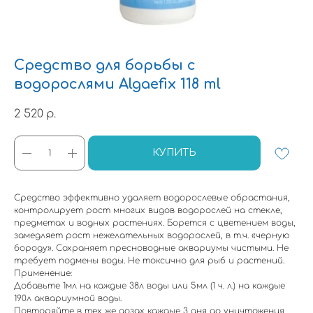
Средство для борьбы с
водорослями Algaefix 118 ml
2 520
р.
КУПИТЬ
Средство эффективно удаляет водорослевые обрастания,
контролирует рост многих видов водорослей на стекле,
предметах и водных растениях. Борется с цветением воды,
замедляет рост нежелательных водорослей, в т.ч. «черную
бороду». Сохраняет пресноводные аквариумы чистыми. Не
требует подмены воды. Не токсично для рыб и растений.
Применение:
Добавьте 1мл на каждые 38л воды или 5мл (1 ч. л.) на каждые
190л аквариумной воды.
Повторяйте в тех же дозах каждые 3 дня до уничтожения