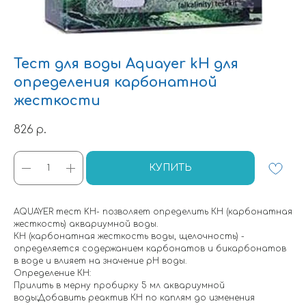
Тест для воды Aquayer kH для
определения карбонатной
жесткости
826
р.
КУПИТЬ
AQUAYER тест KH- позволяет определить КН (карбонатная
жесткость) аквариумной воды.
КН (карбонатная жесткость воды, щелочность) -
определяется содержанием карбонатов и бикарбонатов
в воде и влияет на значение рН воды.
Определение КН:
Прилить в мерну пробирку 5 мл аквариумной
воды;Добавить реактив КН по каплям до изменения