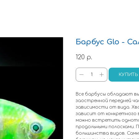
Барбус Glo - С
120
р.
КУПИТЬ
Все барбусы обладают вы
заостренной передней час
зависимости от вида. Хв
зависит от конкретного 
можно встретить однотон
продольными полосками. 
большинства видов. Самки