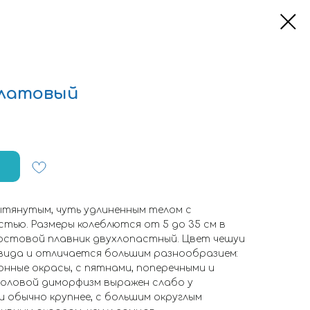
алатовый
тянутым, чуть удлиненным телом с
тью. Размеры колеблются от 5 до 35 см в
остовой плавник двухлопастный. Цвет чешуи
вида и отличается большим разнообразием:
ные окрасы, с пятнами, поперечными и
Половой диморфизм выражен слабо у
 обычно крупнее, с большим округлым