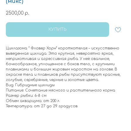
(микс)
2500,00
р.
КУПИТЬ
Цихлазома “ Фловер Хорн” короткотелая – искусственно
выведенная цихлида. Это крупная, невероятно яркая,
неприхотливая и агрессивная рыба. У неё овальное,
бочкообразное, уплощенное с боков тело, с крупными
плавниками и большим жировым наростом на голове. В
окраске тела и плавников рыбы присутствуют красные,
голубые, серебряные, черные и золотые цвета.
Вид: Гибридные цихлиды
Питание: Сочетание мясного и растительного корма
Размер рыбки: 6-8 см
Объем аквариума: от 200 л
Температура: от 27 до 29 градусов