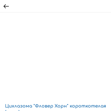
Цихлазома "Фловер Хорн" короткотелая