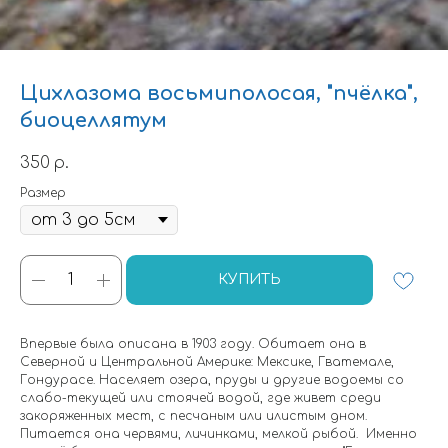
Цихлазома восьмиполосая, "пчёлка",
биоцеллятум
350
р.
Размер
КУПИТЬ
Впервые была описана в 1903 году. Обитает она в
Северной и Центральной Америке: Мексике, Гватемале,
Гондурасе. Населяет озера, пруды и другие водоемы со
слабо-текущей или стоячей водой, где живет среди
закоряженных мест, с песчаным или илистым дном.
Питается она червями, личинками, мелкой рыбой. Именно