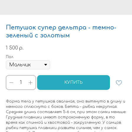
Петушок супер дельтра - темно-
зеленый с золотым
1 500
р.
Пол
КУПИТЬ
Форма тела у петушков овальная, оно вытянуто в длину и
немного сплюснуто с боков. Бетта – рыбка некрупная.
Средняя длина составляет 5-6 см, при этом самки меньше.
Грудные плавники имеют остроконечную форму, в то
время как спинной и хвостовой – закругленную. У самцов
рыбки петушка плавники развиты сильнее, чем у самок.