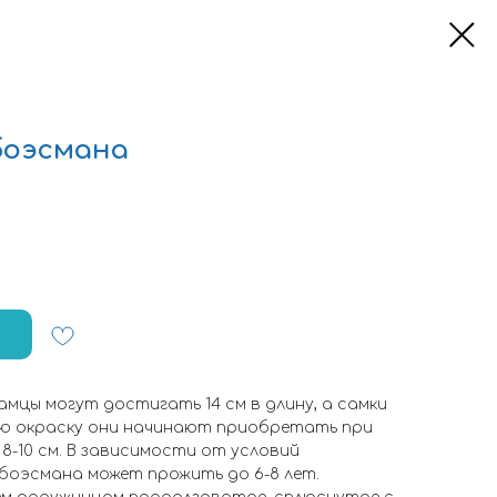
боэсмана
амцы могут достигать 14 см в длину, а самки
ую окраску они начинают приобретать при
8-10 см. В зависимости от условий
боэсмана может прожить до 6-8 лет.