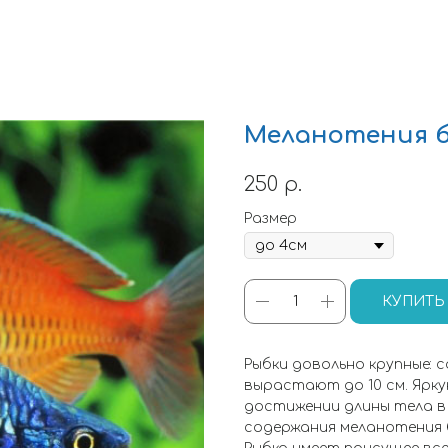
Меланотения 
250
р.
Размер
КУПИТЬ
Рыбки довольно крупные: с
вырастают до 10 см. Ярк
достижении длины тела в 
содержания меланотения 