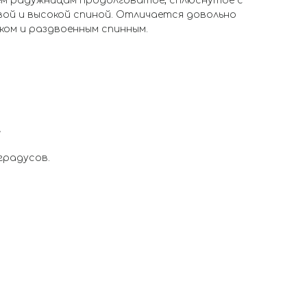
ем радужницам продолговатое, сплюснутое с
овой и высокой спиной. Отличается довольно
ком и раздвоенным спинным.
л
градусов.