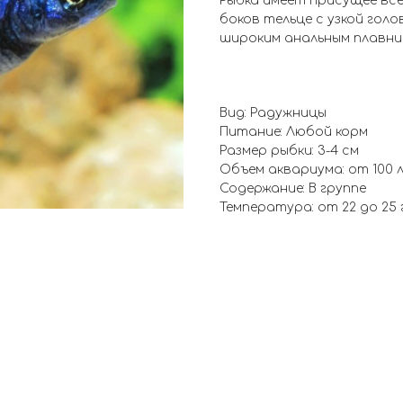
Рыбка имеет присущее вс
боков тельце с узкой гол
широким анальным плавни
Вид: Радужницы
Питание: Любой корм
Размер рыбки: 3-4 см
Объем аквариума: от 100 
Содержание: В группе
Температура: от 22 до 25 