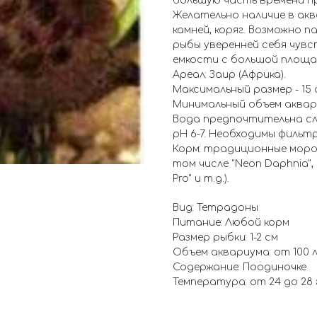
большую часть времени п
Желательно наличие в ак
камней, коряг. Возможно 
рыбы уверенней себя чувс
емкости с большой площа
Ареал: Заир (Африка).
Максимальный размер - 15 
Минимальный объем аквари
Вода предпочтительна сле
рН 6-7. Необходимы фильт
Корм: традиционные морож
том числе "Neon Daphnia", "
Pro" и т.д.).
Вид: Тетрадоны
Питание: Любой корм
Размер рыбки: 1-2 см
Объем аквариума: от 100 
Содержание: Поодиночке
Температура: от 24 до 28