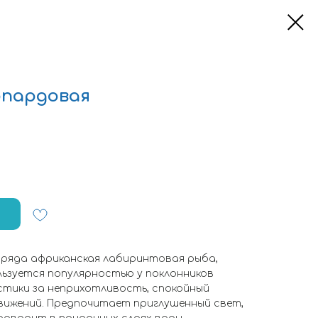
опардовая
ряда африканская лабиринтовая рыба,
ользуется популярностью у поклонников
тики за неприхотливость, спокойный
вижений. Предпочитает приглушенный свет,