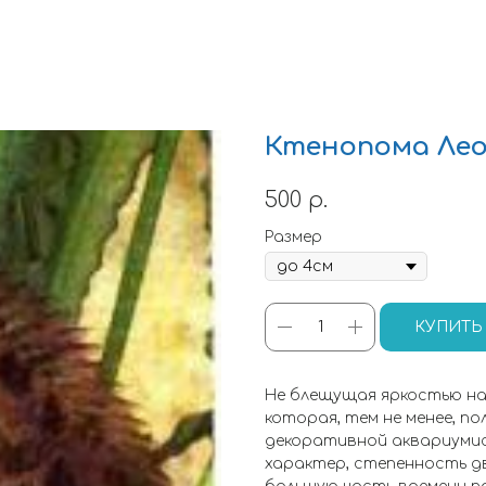
Ктенопома Ле
500
р.
Размер
КУПИТЬ
Не блещущая яркостью на
которая, тем не менее, п
декоративной аквариумис
характер, степенность д