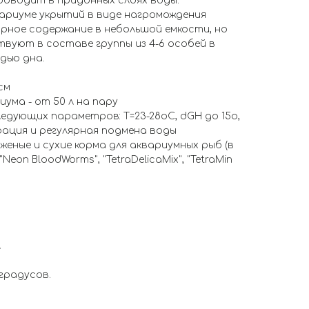
роводит в придонных слоях воды.
вариуме укрытий в виде нагромождения
парное содержание в небольшой емкости, но
твуют в составе группы из 4-6 особей в
дью дна.
см
ума - от 50 л на пару
дующих параметров: Т=23-28оС, dGH до 15о,
рация и регулярная подмена воды
еные и сухие корма для аквариумных рыб (в
Neon BloodWorms", "TetraDelicaMix", "TetraMin
л
 градусов.