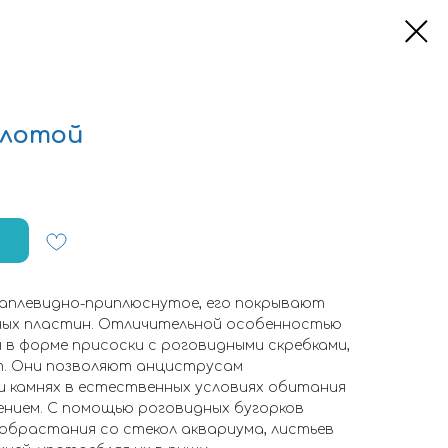
олотой
каплевидно-приплюснутое, его покрывают
ных пластин. Отличительной особенностью
 в форме присоски с роговидными скребками,
. Они позволяют анциструсам
и камнях в естественных условиях обитания
ением. С помощью роговидных бугорков
 обрастания со стекол аквариума, листьев