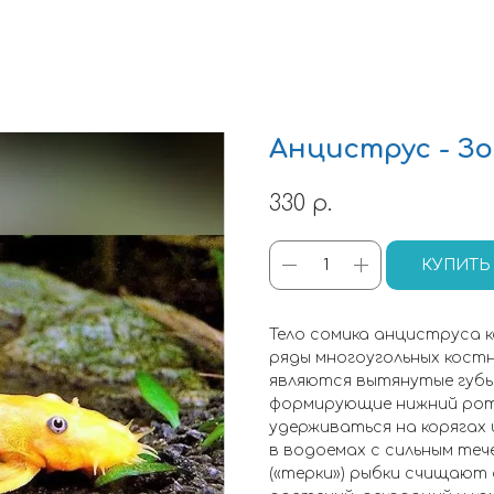
Анциструс - З
330
р.
КУПИТЬ
Тело сомика анциструса 
ряды многоугольных кост
являются вытянутые губы
формирующие нижний рот
удерживаться на корягах 
в водоемах с сильным теч
(«терки») рыбки счищают