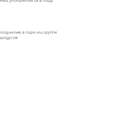
ней, употребляя их в пищу.
оодиночке, в паре или группе
 градусов