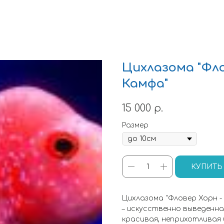
Цихлазома "Фл
Камфа"
15 000
р.
Размер
КУПИТЬ
Цихлазома "Фловер Хорн -
– искусственно выведенна
красивая, неприхотливая и