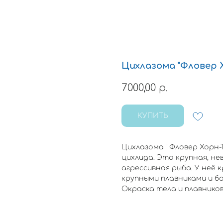
Цихлазома "Фловер Х
7000,00
р.
КУПИТЬ
Цихлазома “ Фловер Хорн-
цихлида. Это крупная, не
агрессивная рыба. У неё к
крупными плавниками и б
Окраска тела и плавников