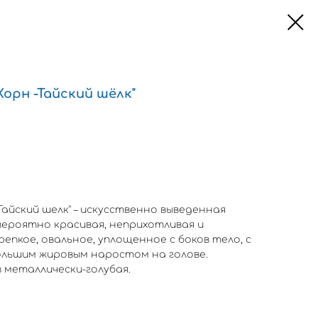
орн -Тайский шёлк"
Тайский шелк” – искусственно выведенная
вероятно красивая, неприхотливая и
репкое, овальное, уплощенное с боков тело, с
ольшим жировым наростом на голове.
 металлически-голубая.