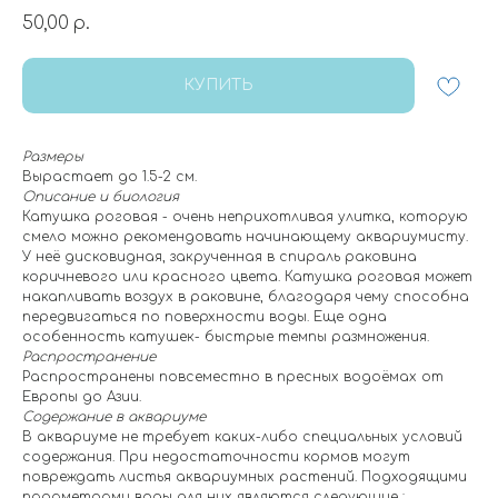
50,00
р.
КУПИТЬ
Размеры
Вырастает до 1.5-2 см.
Описание и биология
Катушка роговая - очень неприхотливая улитка, которую
смело можно рекомендовать начинающему аквариумисту.
У неё дисковидная, закрученная в спираль раковина
коричневого или красного цвета. Катушка роговая может
накапливать воздух в раковине, благодаря чему способна
передвигаться по поверхности воды. Еще одна
особенность катушек- быстрые темпы размножения.
Распространение
Распространены повсеместно в пресных водоёмах от
Европы до Азии.
Содержание в аквариуме
В аквариуме не требует каких-либо специальных условий
содержания. При недостаточности кормов могут
повреждать листья аквариумных растений. Подходящими
параметрами воды для них являются следующие :