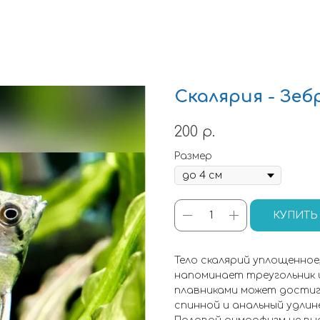
Скалярия - Зеб
200
р.
Размер
КУПИТЬ
Тело скалярий уплощенное
напоминает треугольник и
плавниками может достиг
спинной и анальный удлине