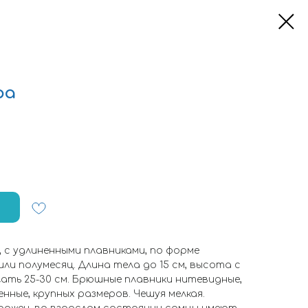
ра
, с удлиненными плавниками, по форме
ли полумесяц. Длина тела до 15 см, высота с
ать 25-30 см. Брюшные плавники нитевидные,
нные, крупных размеров. Чешуя мелкая.