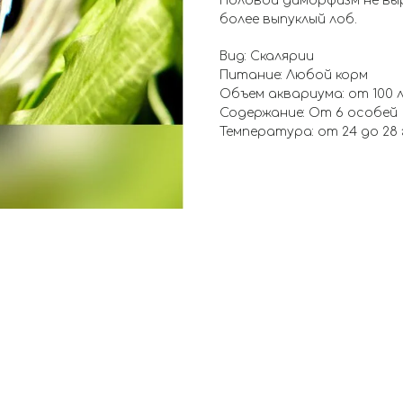
Половой диморфизм не вы
более выпуклый лоб.
Вид: Скалярии
Питание: Любой корм
Объем аквариума: от 100 
Содержание: От 6 особей
Температура: от 24 до 28