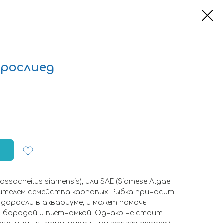
рослиед
socheilus siamensis), или SАЕ (Siamese Algae
вителем семейства карповых. Рыбка приносит
одоросли в аквариуме, и может помочь
й бородой и вьетнамкой. Однако не стоит