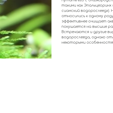
путать его с близкородс
такими как Эпальцеоринх 
сиамский водорослеед»). 
относились к одному род
эффективнее очищает ак
покушается на высшие рас
Встречаются и другие вид
водорослееда, однако от
некоторыми особенностям