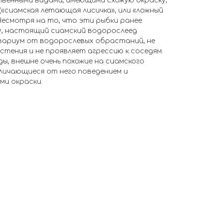
твенными видами, имеющими схожую окраску,
(«сиамская летающая лисичка», или «ложный
Несмотря на то, что эти рыбки ранее
у, настоящий сиамский водорослеед
вариум от водорослевых обрастаний, не
тения и не проявляет агрессию к соседям.
ы, внешне очень похожие на сиамского
личающиеся от него поведением и
и окраски.