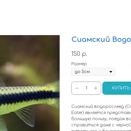
Сиамский Водо
150
р.
Размер
КУПИТЬ
Сиамский водорослеед (Cros
Eater) является предста
большую пользу, поедая в
справиться даже с черно