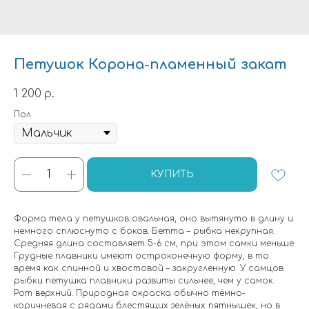
Петушок Корона-пламенный закат
1 200
р.
Пол
КУПИТЬ
Форма тела у петушков овальная, оно вытянуто в длину и
немного сплюснуто с боков. Бетта – рыбка некрупная.
Средняя длина составляет 5-6 см, при этом самки меньше.
Грудные плавники имеют остроконечную форму, в то
время как спинной и хвостовой – закругленную. У самцов
рыбки петушка плавники развиты сильнее, чем у самок.
Рот верхний. Природная окраска обычно тёмно-
коричневая с рядами блестящих зелёных пятнышек, но в