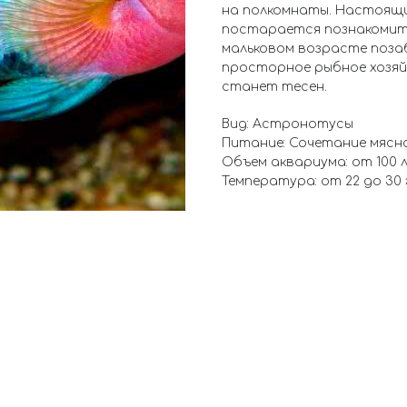
на полкомнаты. Настоящи
постарается познакомить
мальковом возрасте поза
просторное рыбное хозяй
станет тесен.
Вид: Астронотусы
Питание: Сочетание мясн
Объем аквариума: от 100 
Температура: от 22 до 30