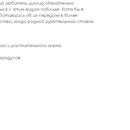
й любитель цихлид обязательно
ся с этим видом поближе. Хотя бы в
ботившись об их передаче в более
ство, когда родной рукотворный ставок
ого и растительного корма
л
 градусов