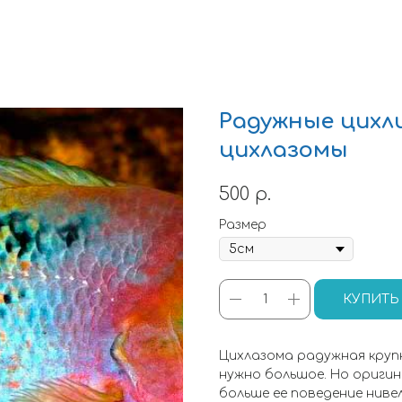
Радужные цихл
цихлазомы
500
р.
Размер
КУПИТЬ
Цихлазома радужная крупн
нужно большое. Но ориги
больше ее поведение ниве