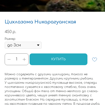
Цихлазома Никарагуанская
450
р.
Размер
КУПИТЬ
Можно содержать с другими цихлидами, такого же
размера и темпераментом. Другими крупными рыбами.
У цихлазомы никарагуанской туловище высокое, спереди
постепенно сужается к хвостовому стеблю, бока очень
уплощены. Общий фон тела от темно-желтого до слегка-
коричневого цвета, чешуя имеет темную окантовку с
золотистым блеском. На середине туловища, а так же
на хвостовом плавнике по черному пятну. В природе рыба