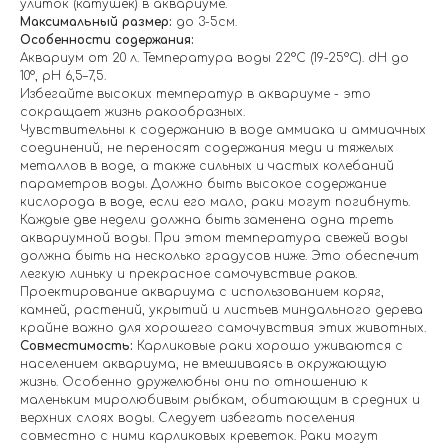
улиток (катушек) в аквариуме.
Максимальный размер:
до 3-5см.
Особенности содержания:
Аквариум от 20 л. Температура воды 22°С (19-25°С). dH до
10°, рН 6,5–7,5.
Избегайте высоких температур в аквариуме - это
сокращает жизнь ракообразных.
Чувствительны к содержанию в воде аммиака и аммиачных
соединений, не переносят содержания меди и тяжелых
металлов в воде, а также сильных и частых колебаний
параметров воды. Должно быть высокое содержание
кислорода в воде, если его мало, раки могут погибнуть.
Каждые две недели должна быть заменена одна треть
аквариумной воды. При этом температура свежей воды
должна быть на несколько градусов ниже. Это обеспечит
легкую линьку и прекрасное самочувствие раков.
Проектирование аквариума с использованием коряг,
камней, растений, укрытий и листьев миндального дерева
крайне важно для хорошего самочувствия этих животных.
Совместимость:
Карликовые раки хорошо уживаются с
населением аквариума, не вмешиваясь в окружающую
жизнь. Особенно дружелюбны они по отношению к
маленьким миролюбивым рыбкам, обитающим в средних и
верхних слоях воды. Следует избегать поселения
совместно с ними карликовых креветок. Раки могут