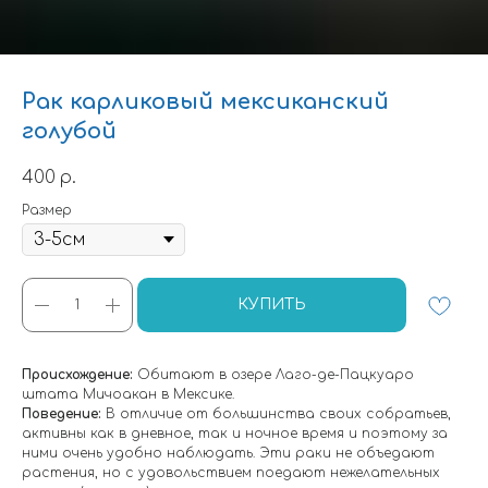
Рак карликовый мексиканский
голубой
400
р.
Размер
КУПИТЬ
Происхождение:
Обитают в озере Лаго-де-Пацкуаро
штата Мичоакан в Мексике.
Поведение:
В отличие от большинства своих собратьев,
активны как в дневное, так и ночное время и поэтому за
ними очень удобно наблюдать. Эти раки не объедают
растения, но с удовольствием поедают нежелательных