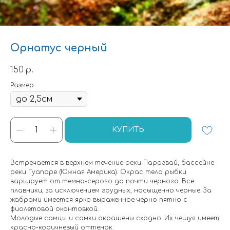
Орнатус черный
150
р.
Размер
КУПИТЬ
Встречается в верхнем течение реки Парагвай, бассейне
реки Гуапоре (Южная Америка). Окрас тела рыбки
варьирует от темно-серого до почти черного. Все
плавники, за исключением грудных, насыщенно черные. За
жабрами имеется ярко выраженное черно пятно с
фиолетовой окантовкой.
Молодые самцы и самки окрашены сходно. Их чешуя имеет
красно-коричневый оттенок.