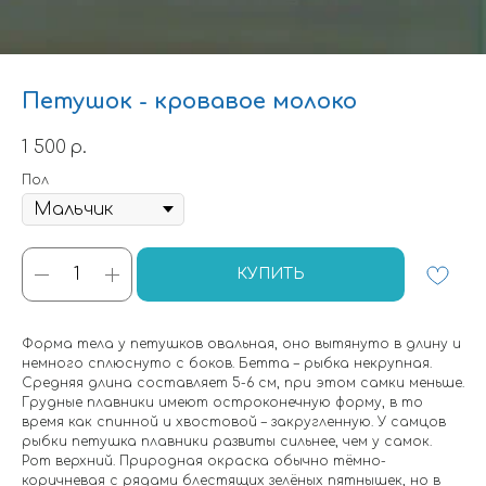
Петушок - кровавое молоко
1 500
р.
Пол
КУПИТЬ
Форма тела у петушков овальная, оно вытянуто в длину и
немного сплюснуто с боков. Бетта – рыбка некрупная.
Средняя длина составляет 5-6 см, при этом самки меньше.
Грудные плавники имеют остроконечную форму, в то
время как спинной и хвостовой – закругленную. У самцов
рыбки петушка плавники развиты сильнее, чем у самок.
Рот верхний. Природная окраска обычно тёмно-
коричневая с рядами блестящих зелёных пятнышек, но в