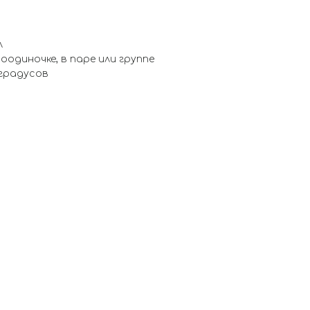
л
оодиночке, в паре или группе
 градусов