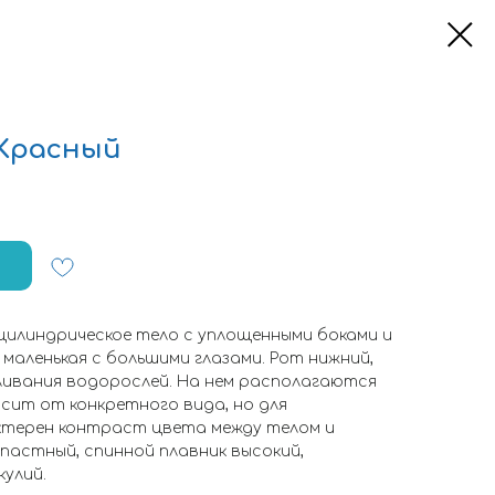
h Красный
илиндрическое тело с уплощенными боками и
 маленькая с большими глазами. Рот нижний,
ливания водорослей. На нем располагаются
исит от конкретного вида, но для
ктерен контраст цвета между телом и
пастный, спинной плавник высокий,
улий.