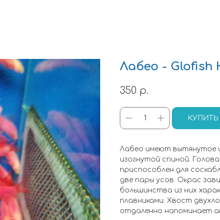
Лабео - Glofis
350
р.
КУПИТЬ
Лабео имеют вытянутое ц
изогнутой спиной. Голова
приспособлен для соскаб
две пары усов. Окрас зав
большинства из них хара
плавниками. Хвост двухло
отдаленно напоминает ак