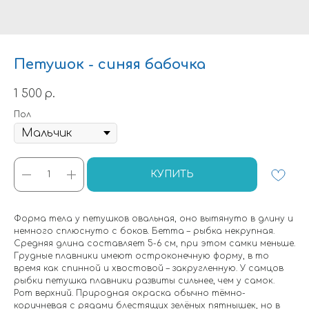
Петушок - синяя бабочка
1 500
р.
Пол
КУПИТЬ
Форма тела у петушков овальная, оно вытянуто в длину и
немного сплюснуто с боков. Бетта – рыбка некрупная.
Средняя длина составляет 5-6 см, при этом самки меньше.
Грудные плавники имеют остроконечную форму, в то
время как спинной и хвостовой – закругленную. У самцов
рыбки петушка плавники развиты сильнее, чем у самок.
Рот верхний. Природная окраска обычно тёмно-
коричневая с рядами блестящих зелёных пятнышек, но в