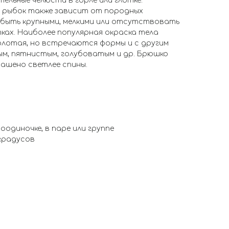
тельные челюсти в горле или глотке.
 рыбок также зависит от породных
 быть крупными, мелкими или отсутствовать
ках. Наиболее популярная окраска тела
олотая, но встречаются формы и с другим
ым, пятнистым, голубоватым и др. Брюшко
рашено светлее спины.
оодиночке, в паре или группе
 градусов