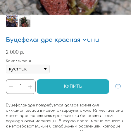
Буцефаландра красная мини
2 000
р.
Комплектаци
КУПИТЬ
Буцефаландре потребуется долгое время для
акклиматизиции в новом аквариуме, около 1-2 месяцев она
может просто стоять практически без роста. После
периода акклиматизации Bucephalandra можно отнести
к нетребовательным и стабильным растениям, которые