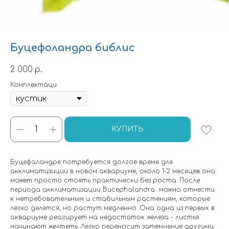
Буцефоландра библис
2 000
р.
Комплектаци
КУПИТЬ
Буцефаландре потребуется долгое время для
акклиматизиции в новом аквариуме, около 1-2 месяцев она
может просто стоять практически без роста. После
периода акклиматизации Bucephalandra можно отнести
к нетребовательным и стабильным растениям, которые
легко делятся, но растут медленно. Она одна из первых в
аквариуме реагирует на недостаток железа - листья
начинают желтеть. Легко переносит затемнение другими