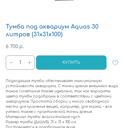
Тумба под аквариум Aquas 30
литров (31х31х100)
6 700
р.
КУПИТЬ
Подходящая тумба обеспечивает максимальную
устойчивость аквариума. С точки зрения внешнего вида
такое сочетание также идеально, так как варианты
цвета тумбы подобраны в соответствии с цветами
аквариумов. Простота сборки и много свободного
места для хранения вещей, например, для корма, – все
учтено также с практической точки зрения.
Материал тумбы: влагостойкое лдсп.
Размер тумбы (ДхШхВ): 31 х 31 х 100 см.
Поставляется в разобранном виде.