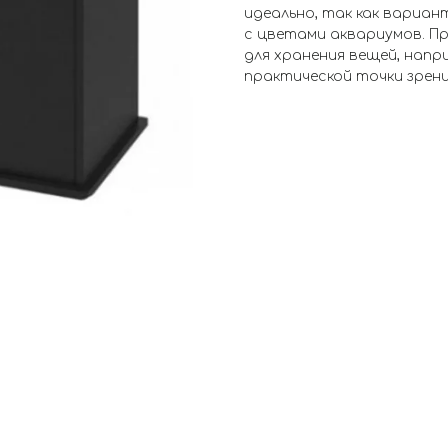
идеально, так как вариа
с цветами аквариумов. П
для хранения вещей, напри
практической точки зрени