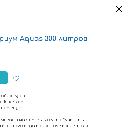
риум Aquas 300 литров
ойкое лдсп.
 40 х 73 см.
ном виде.
ечивает максимальную устойчивость
я внешнего вида такое сочетание также