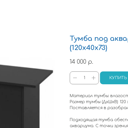
Тумба под аква
(120х40х73)
14 000
р.
КУПИТЬ
Материал тумбы: влагост
Размер тумбы (ДхШхВ): 120 х
Поставляется в разобран
Подходящая тумба обесп
аквариума. С точки зрени