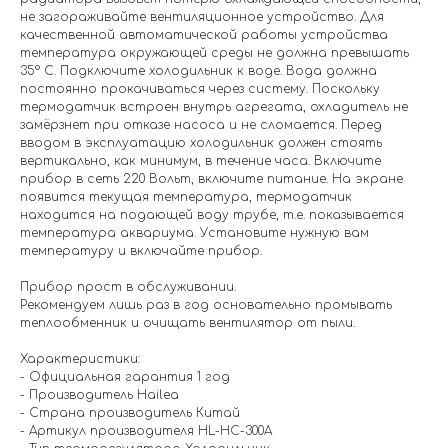
не загораживайте вентиляционное устройство. Для
качественной автоматической работы устройства
температура окружающей среды не должна превышать
35° С. Подключите холодильник к воде. Вода должна
постоянно прокачиваться через систему. Поскольку
термодатчик встроен внутрь агрегата, охладитель не
замёрзнет при отказе насоса и не сломается. Перед
вводом в эксплуатацию холодильник должен стоять
вертикально, как минимум, в течение часа. Включите
прибор в сеть 220 Вольт, включите питание. На экране
появится текущая температура, термодатчик
находится на подающей воду трубе, т.е. показывается
температура аквариума. Установите нужную вам
температуру и включайте прибор.
Прибор прост в обслуживании.
Рекомендуем лишь раз в год основательно промывать
теплообменник и очищать вентилятор от пыли.
Характеристики:
- Официальная гарантия 1 год
- Производитель Hailea
- Страна производитель Китай
- Артикул производителя HL-HC-300A