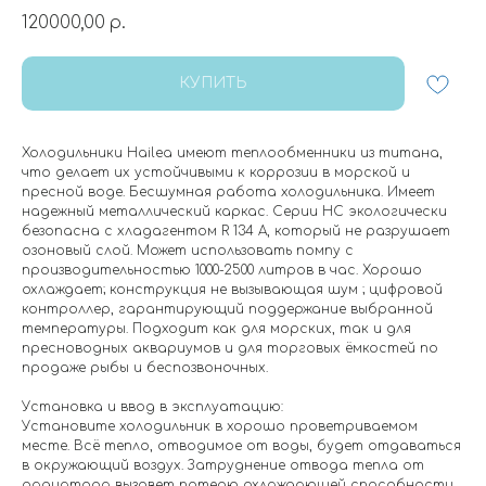
120000,00
р.
КУПИТЬ
Холодильники Hailea имеют теплообменники из титана,
что делает их устойчивыми к коррозии в морской и
пресной воде. Бесшумная работа холодильника. Имеет
надежный металлический каркас. Серии HC экологически
безопасна с хладагентом R 134 А, который не разрушает
озоновый слой. Может использовать помпу с
производительностью 1000-2500 литров в час. Хорошо
охлаждает; конструкция не вызывающая шум ; цифровой
контроллер, гарантирующий поддержание выбранной
температуры. Подходит как для морских, так и для
пресноводных аквариумов и для торговых ёмкостей по
продаже рыбы и беспозвоночных.
Установка и ввод в эксплуатацию:
Установите холодильник в хорошо проветриваемом
месте. Всё тепло, отводимое от воды, будет отдаваться
в окружающий воздух. Затруднение отвода тепла от
радиатора вызовет потерю охлаждающей способности,