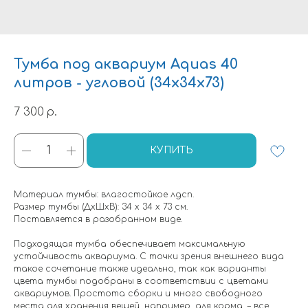
Тумба под аквариум Aquas 40
литров - угловой (34х34х73)
7 300
р.
КУПИТЬ
Материал тумбы: влагостойкое лдсп.
Размер тумбы (ДхШхВ): 34 х 34 х 73 см.
Поставляется в разобранном виде.
Подходящая тумба обеспечивает максимальную
устойчивость аквариума. С точки зрения внешнего вида
такое сочетание также идеально, так как варианты
цвета тумбы подобраны в соответствии с цветами
аквариумов. Простота сборки и много свободного
места для хранения вещей, например, для корма, – все