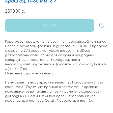
крошка), 11-30 мм, 6 л
2590,00
р.
КУПИТЬ
Коралловая крошка - это грунт от российской компании
Udeco с размером фракции в диапазоне 11-30 мм. В продаже
с августа 2016 года.. Натуральные грунты UDeco
разработаны специально для создания природных
аквариумов и оформления палюдариумов и
террариумов.Выпускается в фасовках 2 л (около 3,3 кг) и 6
л (около 10 кг).
Основные характеристики:
Не выделяет в воду вредные вещества.Натуральный, без
красителей.Грунт уже промыт и запечатан в крепкие
полиэтиленовые пакеты.Готов к применению.Безопасен
для водных и наземных живых организмов.Латинское
название грунта - Sea Coral . Фасовка грунта - 6л.