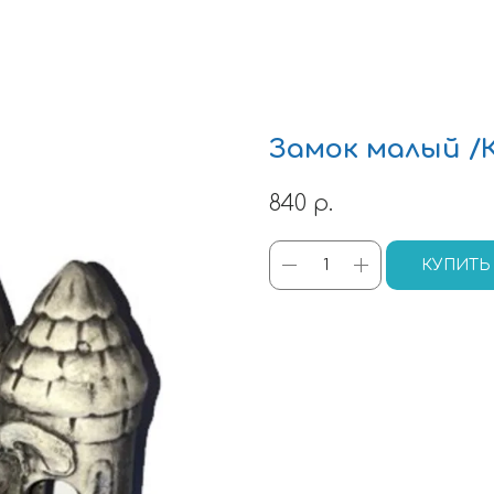
Замок малый /К
840
р.
КУПИТЬ