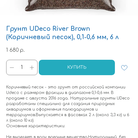
Грунт UDeco River Brown
(Коричневый песок), 0,1-0,6 мм, 6 л
1 680
р.
КУПИТЬ
Коричневый песок - это грунт от российской компании
Udeco с размером фракции в диапазоне 0,1-0,6 мм. В
продаже с августа 2016 года.. Натуральные грунты UDeco
разработаны специально для создания природных
аквариумов и оформления палюдариумов и
террариумов.Выпускается в фасовках 2 л (около 3,3 кг) и 6
л (около 10 кг).
Основные характеристики:
Не выделяет в воду вредные вещества.Натуральный, без