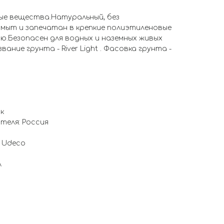
ные вещества.Натуральный, без
омыт и запечатан в крепкие полиэтиленовые
ю.Безопасен для водных и наземных живых
ание грунта - River Light . Фасовка грунта -
к
теля: Россия
 Udeco
л