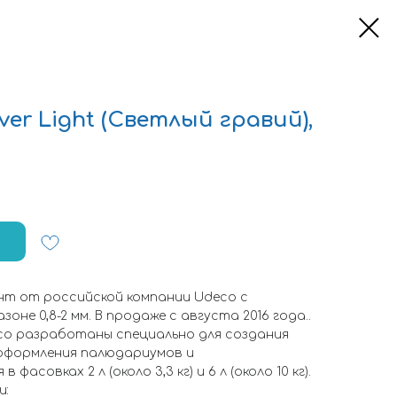
er Light (Светлый гравий),
нт от российской компании Udeco с
оне 0,8-2 мм. В продаже с августа 2016 года..
o разработаны специально для создания
оформления палюдариумов и
асовках 2 л (около 3,3 кг) и 6 л (около 10 кг).
и: