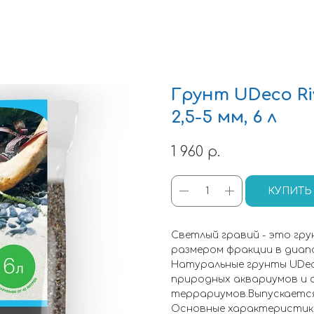
Грунт UDeco Riv
2,5-5 мм, 6 л
1 960
р.
КУПИТЬ
Светлый гравий - это гру
размером фракции в диапаз
Натуральные грунты UDec
природных аквариумов и 
террариумов.Выпускается в ф
Основные характеристик