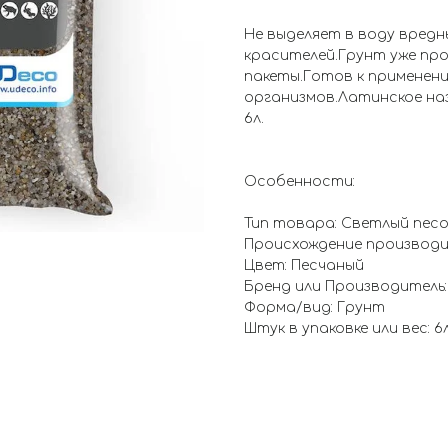
Не выделяет в воду вред
красителей.Грунт уже пр
пакеты.Готов к применени
организмов.Латинское назв
6л.
Особенности:
Тип товара: Светлый песо
Происхождение производи
Цвет: Песчаный
Бренд или Производитель:
Форма/вид: Грунт
Штук в упаковке или вес: 6