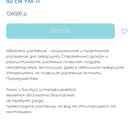
50 см YM-11
1260,00
р.
КУПИТЬ
Шёлковое растение - оригинальное и практичное
украшение для аквариума. Современный дизайн и
реалистичность растения позволят создать
неповторимую экспозицию даже в небольшом аквариуме.
Утяжелитель не позволит растению всплыть.
Преимущества:
Легко и быстро устанавливается;
является абсолютно безопасным;
не требует ухода;
превосходное растение, на вид не отличающееся от
настоящего.