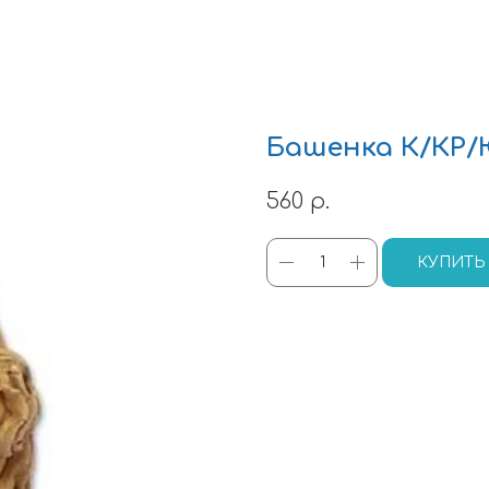
Башенка К/КР/Ю
560
р.
КУПИТЬ