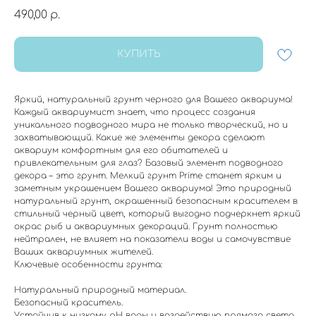
490,00
р.
КУПИТЬ
Яркий, натуральный грунт черного для Вашего аквариума!
Каждый аквариумист знает, что процесс создания
уникального подводного мира не только творческий, но и
захватывающий. Какие же элементы декора сделают
аквариум комфортным для его обитателей и
привлекательным для глаз? Базовый элемент подводного
декора – это грунт. Мелкий грунт Prime станет ярким и
заметным украшением Вашего аквариума! Это природный
натуральный грунт, окрашенный безопасным красителем в
стильный черный цвет, который выгодно подчеркнет яркий
окрас рыб и аквариумных декораций. Грунт полностью
нейтрален, не влияет на показатели воды и самочувствие
Ваших аквариумных жителей.
Ключевые особенности грунта:
Натуральный природный материал.
Безопасный краситель.
Устойчив к низкому pH воды и воздействию прямого света.